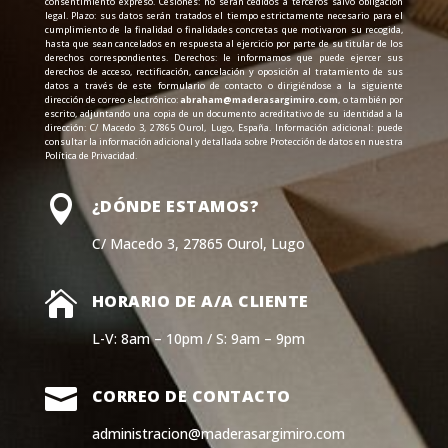
consentimiento expreso. Cesiones: no serán cedidos a terceros salvo obligación
legal. Plazo: sus datos serán tratados el tiempo estrictamente necesario para el
cumplimiento de la finalidad o finalidades concretas que motivaron su recogida,
hasta que sean cancelados en respuesta al ejercicio por parte de su titular de los
derechos correspondientes. Derechos: le informamos que puede ejercer sus
derechos de acceso, rectificación, cancelación y oposición al tratamiento de sus
datos a través de este formulario de contacto o dirigiéndose a la siguiente
dirección de correo electrónico:
abraham@maderasargimiro.com
, o también por
escrito, adjuntando una copia de un documento acreditativo de su identidad a la
dirección: C/ Macedo 3, 27865 Ourol, Lugo, España. Información adicional: puede
consultar la información adicional y detallada sobre Protección de datos en nuestra
Política de Privacidad.

¿DÓNDE ESTAMOS?
C/ Macedo 3, 27865 Ourol, Lugo

HORARIO DE A/A CLIENTE
L-V: 8am – 10pm / S: 9am – 9pm

CORREO DE CONTACTO
administracion@maderasargimiro.com