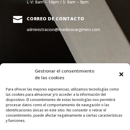
L-V: 8am – 10pm / S: 9am – 9pm

CORREO DE CONTACTO
administracion@maderasargimiro.com
Gestionar el consentimiento
de las cookies
Para ofrecer las mejores experiencias, utilizamos tecnologías como
las cookies para almacenar y/o acceder a la información del
dispositivo. El consentimiento de estas tecnologías nos permitirá
procesar datos como el comportamiento de navegación o las
identificaciones únicas en este sitio. No consentir o retirar el
Política de Privacidad
–
Política de Cookies
–
Aviso
consentimiento, puede afectar negativamente a ciertas características
Legal
–
Fondos Públicos
y funciones.