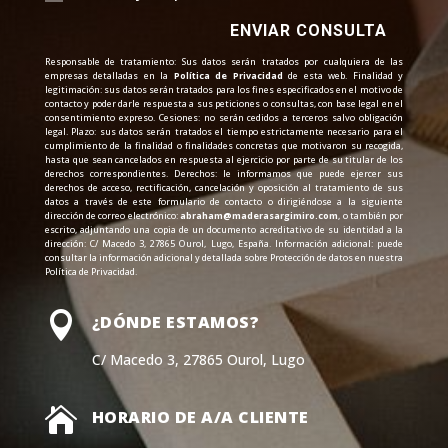
ENVIAR CONSULTA
Responsable de tratamiento: Sus datos serán tratados por cualquiera de las
empresas detalladas en la
Política de Privacidad
de esta web. Finalidad y
legitimación: sus datos serán tratados para los fines especificados en el motivo de
contacto y poder darle respuesta a sus peticiones o consultas, con base legal en el
consentimiento expreso. Cesiones: no serán cedidos a terceros salvo obligación
legal. Plazo: sus datos serán tratados el tiempo estrictamente necesario para el
cumplimiento de la finalidad o finalidades concretas que motivaron su recogida,
hasta que sean cancelados en respuesta al ejercicio por parte de su titular de los
derechos correspondientes. Derechos: le informamos que puede ejercer sus
derechos de acceso, rectificación, cancelación y oposición al tratamiento de sus
datos a través de este formulario de contacto o dirigiéndose a la siguiente
dirección de correo electrónico:
abraham@maderasargimiro.com
, o también por
escrito, adjuntando una copia de un documento acreditativo de su identidad a la
dirección: C/ Macedo 3, 27865 Ourol, Lugo, España. Información adicional: puede
consultar la información adicional y detallada sobre Protección de datos en nuestra
Política de Privacidad.

¿DÓNDE ESTAMOS?
C/ Macedo 3, 27865 Ourol, Lugo

HORARIO DE A/A CLIENTE