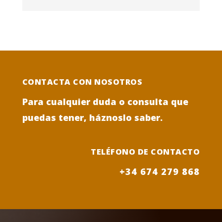
CONTACTA CON NOSOTROS
Para cualquier duda o consulta que
puedas tener, háznoslo saber.
TELÉFONO DE CONTACTO
+34 674 279 868