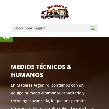
Seleccionar página
Abrir barra de herramientas
MEDIOS TÉCNICOS &
HUMANOS
En Maderas Argimiro,
contamos con un
equipo humano altamente capacitado y
tecnología avanzada, lo que nos permite
ofrecer productos de alta calidad y satisfacer