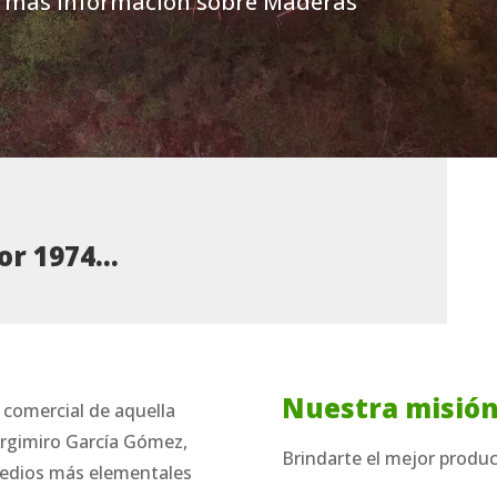
a más información sobre Maderas
por 1974…
Nuestra misió
omercial de aquella
Argimiro García Gómez,
Brindarte el mejor produc
medios más elementales