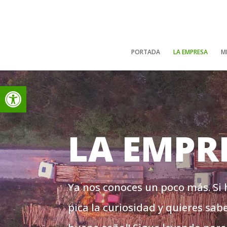
PORTADA
LA EMPRESA
M
Abrir barra de herramientas
LA EMPR
Ya nos conoces un poco más. Si 
pica la curiosidad y quieres sab