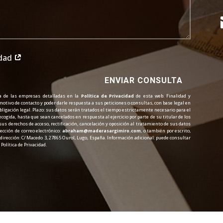
idad
ENVIAR CONSULTA
ra de las empresas detalladas en la
Política de Privacidad
de esta web. Finalidad y
 motivo de contacto y poder darle respuesta a sus peticiones o consultas, con base legal en
bligación legal. Plazo: sus datos serán tratados el tiempo estrictamente necesario para el
cogida, hasta que sean cancelados en respuesta al ejercicio por parte de su titular de los
s derechos de acceso, rectificación, cancelación y oposición al tratamiento de sus datos
rección de correo electrónico:
abraham@maderasargimiro.com
, o también por escrito,
dirección: C/ Macedo 3, 27865 Ourol, Lugo, España. Información adicional: puede consultar
Política de Privacidad.