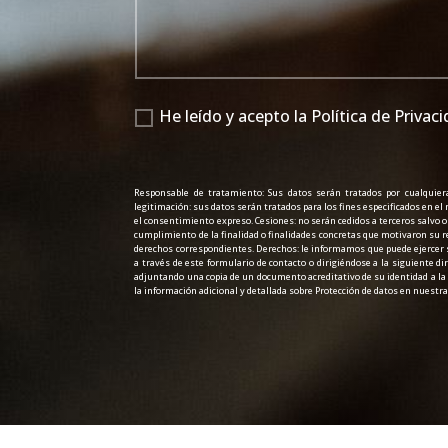
He leído y acepto la Política de Privac
Responsable de tratamiento: Sus datos serán tratados por cualquie
legitimación: sus datos serán tratados para los fines especificados en el
el consentimiento expreso. Cesiones: no serán cedidos a terceros salvo o
cumplimiento de la finalidad o finalidades concretas que motivaron su re
derechos correspondientes. Derechos: le informamos que puede ejercer su
a través de este formulario de contacto o dirigiéndose a la siguiente di
adjuntando una copia de un documento acreditativo de su identidad a la 
la información adicional y detallada sobre Protección de datos en nuestra 