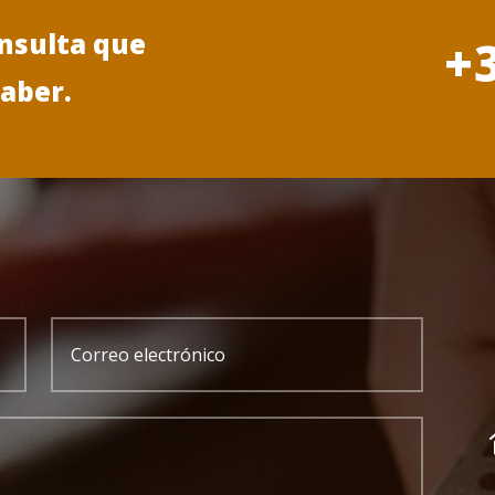
onsulta que
+
saber.