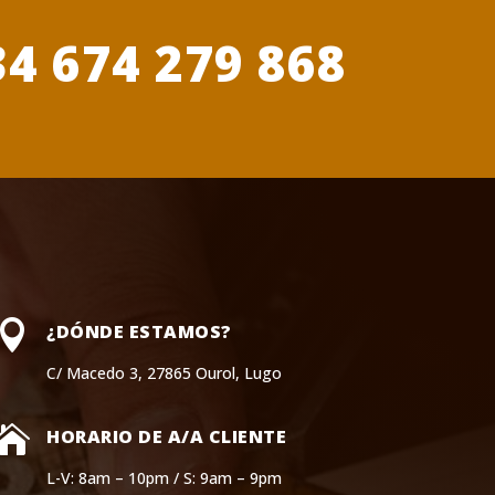
34 674 279 868

¿DÓNDE ESTAMOS?
C/ Macedo 3, 27865 Ourol, Lugo

HORARIO DE A/A CLIENTE
L-V: 8am – 10pm / S: 9am – 9pm